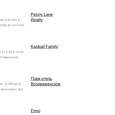
Penny Lane
Realty
ку сочетает в
КАДа до поселка -
Kaskad Family
 от 4 до 8 соток
 оптимальным
Парк-отель
Воздвиженское
км. От МКАД по
 воплощает все
Enso