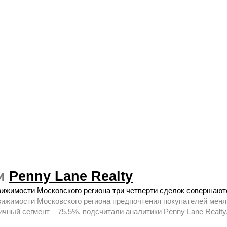
ии
Penny Lane Realty
ижимости Московского региона три четверти сделок совершают
ижимости Московского региона предпочтения покупателей меняю
чный сегмент – 75,5%, подсчитали аналитики Penny Lane Realty