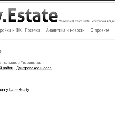
ангельское-Тюриково:
й район
,
Дмитровское шоссе
enny Lane Realty