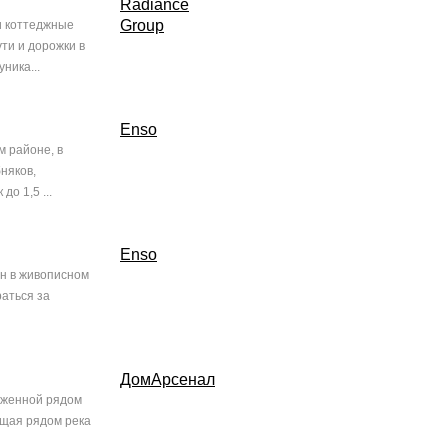
Radiance
Group
и коттеджные
ти и дорожки в
ника...
Enso
м районе, в
няков,
о 1,5 ...
Enso
н в живописном
раться за
ДомАрсенал
оженной рядом
ющая рядом река