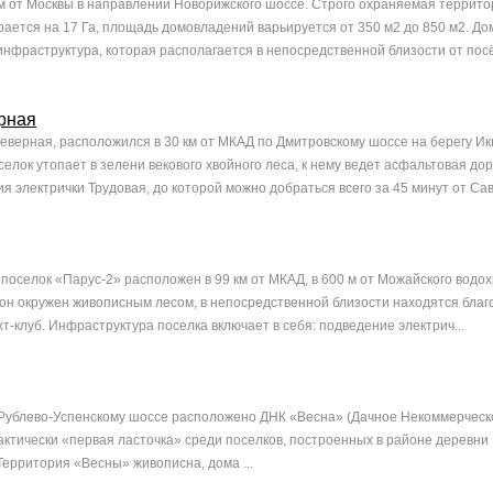
км от Москвы в направлении Новорижского шоссе. Строго охраняемая террит
ается на 17 Га, площадь домовладений варьируется от 350 м2 до 850 м2. Д
нфраструктура, которая располагается в непосредственной близости от посёл
рная
еверная, расположился в 30 км от МКАД по Дмитровскому шоссе на берегу И
елок утопает в зелени векового хвойного леса, к нему ведет асфальтовая дор
 электрички Трудовая, до которой можно добраться всего за 45 минут от Саве
оселок «Парус-2» расположен в 99 км от МКАД, в 600 м от Можайского водо
рон окружен живописным лесом, в непосредственной близости находятся бла
т-клуб. Инфраструктура поселка включает в себя: подведение электрич...
 Рублево-Успенскому шоссе расположено ДНК «Весна» (Дачное Некоммерческ
актически «первая ласточка» среди поселков, построенных в районе деревни
Территория «Весны» живописна, дома ...