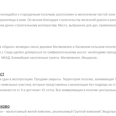
тносящийся к стародачным поселкам, расположен в экологически чистой зоне
ранилища и реки. Он возник благодаря строительству железной дороги и ра
ека дачно-строительному кооперативу. Место, выбранное для дач, привлекало 
 «Идеал» возведен около деревни Матвеевское в Лаговском сельском поселе
бл.). Сюда удобно добираться по симферопольскому шоссе: необходимо преод
от МКАД. Ближайшие населенные пункты: Матвеевское, Мещерско...
ст
 сдан в эксплуатацию. Продажи закрыты. Территория поселка, занимающая 7
 земельных участков, которые представлены к реализации без подряда на ст
ачинается от 9 и достигает 42 соток. Все коммуникации в поселке центральные
охово
» - малоэтажный жилой комплекс, реализуемый Группой компаний Экодолье