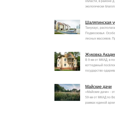
области, в районе 
экологически благо
Шаляпинская у
Танухаус, располаг
Подмосковья. Особо
лесных массивов. П
Жуковка Акаде
В 9 км от МКАД, в 
коттеджный посёлок
государство одарив
Майские дачи
«Майские дачи» - э
59 км от МКАД по В
рамках единой архи