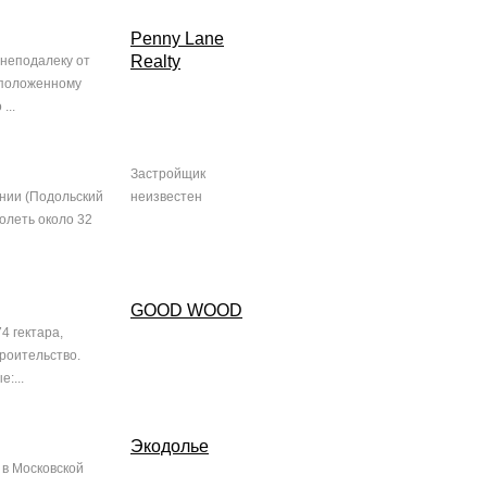
Penny Lane
Realty
 неподалеку от
сположенному
...
Застройщик
нии (Подольский
неизвестен
олеть около 32
GOOD WOOD
4 гектара,
роительство.
:...
Экодолье
 в Московской