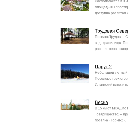
Располагается в 9 
площадь КП простир
доступна развитая и
Трудовая Севе
Поселок Трудовая С
водохранилища. Пос
расположена станция
Парус 2
Небольшой уютный п
Поселок с трех сто
Ильинский пляж и ях
Весна
В 15 км от МКАД по
Товарищество) – пр
поселка «Горки-2». 