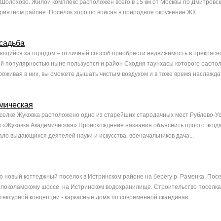
д.Шолохово. Жилой комплекс расположен всего в 15 км от Москвы по Дмитровск
приятном районе. Поселок хорошо вписан в природное окружение.ЖК ...
садьба
ающийся за городом – отличный способ приобрести недвижимость в прекрасн
й популярностью ныне пользуется и район Сходня таунхасы которого распо
роживая в них, вы сможете дышать чистым воздухом и в тоже время наслаждат
мическая
поселке Жуковка расположено одно из старейших стародачных мест Рублево-Ус
 «Жуковка Академическая».Происхождение названия объяснить просто: когда
ало выдающихся деятелей науки и искусства, военачальников дача...
то новый коттеджный поселок в Истринском районе на берегу р. Раменка. Пос
олоколамскому шоссе, на Истринском водохранилище. Строительство поселка
тектурной концепции - каркасные дома по современной скандинав...