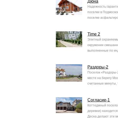
Дюна
Надежность гаранти
поселки в Подмоско
поселке асфальтиро
Time 2
Элитный охраняемый
окружении смешанно
выполненные по инд
Раздоры-2
Поселок «Раздоры-2
месте на берегу Мо
считанные минуты, т
Согласие-1
Коттеджный посело
деревни) находится
Десна делают эти м