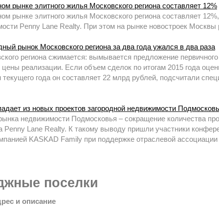
ном рынке элитного жилья Московского региона составляет 12%
ном рынке элитного жилья Московского региона составляет 12%
ости Penny Lane Realty. При этом на рынке новостроек Москвы 
дный рынок Московского региона за два года ужался в два раза
ского региона сжимается: вымывается предложение первичного 
 цены реализации. Если объем сделок по итогам 2015 года оцен
ам текущего года он составляет 22 млрд рублей, подсчитали сп
падает из новых проектов загородной недвижимости Подмосков
рынка недвижимости Подмосковья – сокращение количества прое
 Penny Lane Realty. К такому выводу пришли участники конфе
омпанией KASKAD Family при поддержке отраслевой ассоциации
джные поселки
дрес и описание