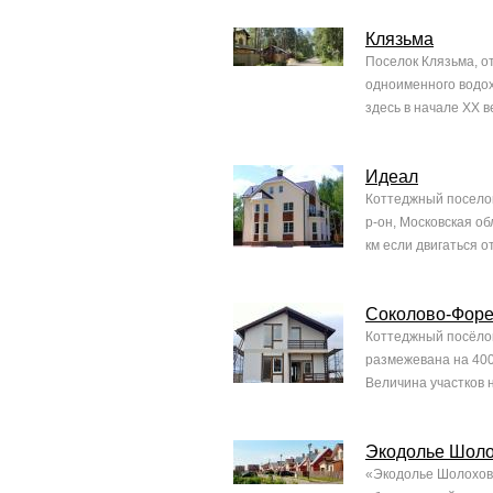
Клязьма
Поселок Клязьма, о
одноименного водох
здесь в начале ХХ в
Идеал
Коттеджный поселок
р-он, Московская о
км если двигаться 
Соколово-Форе
Коттеджный посёлок
размежевана на 400
Величина участков н
Экодолье Шол
«Экодолье Шолохово