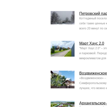
Петровский па
Коттеджный поселок
себе такие ценные 
всего 20 минут по с
Март Хаус 2.0
"Март Хаус 2.0" – э
и парковкой. Перед
микроклиматом для 
Воздвиженское
«Воздвиженское» – 
Симферопольскому 
лучшее, что можно и
Архангельское-