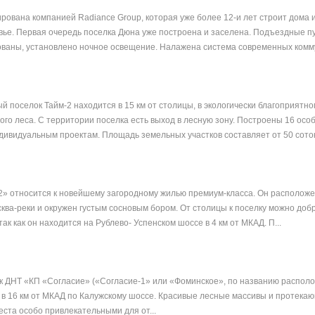
рована компанией Radiance Group, которая уже более 12-и лет строит дома 
вье. Первая очередь поселка Дюна уже построена и заселена. Подъездные пу
ваны, установлено ночное освещение. Налажена система современных комму
 поселок Тайм-2 находится в 15 км от столицы, в экологически благоприятно
го леса. С территории поселка есть выход в лесную зону. Построены 16 особ
ивидуальным проектам. Площадь земельных участков составляет от 50 соток д
» относится к новейшему загородному жилью премиум-класса. Он расположе
сква-реки и окружен густым сосновым бором. От столицы к поселку можно доб
ак как он находится на Рублево- Успенском шоссе в 4 км от МКАД. П...
к ДНТ «КП «Согласие» («Согласие-1» или «Фоминское», по названию распол
 в 16 км от МКАД по Калужскому шоссе. Красивые лесные массивы и протека
еста особо привлекательными для от...