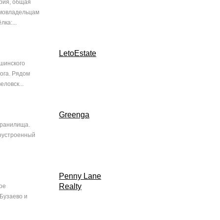
ория, общая
омовладельцам
ка:...
LetoEstate
кшинского
ога. Рядом
ловск...
Greenga
хранилища.
гоустроенный
Penny Lane
Realty
ое
 Бузаево и