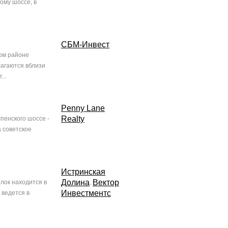
ому шоссе, в
СБМ-Инвест
ом районе
лагаются вблизи
...
Penny Lane
Realty
пенского шоссе -
 советское
Истринская
Долина
Вектор
елок находится в
,
Инвестментс
 ведется в