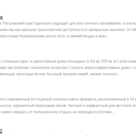
рк
 "Петровский парк" идеально подходит для постоянного проживания, посколь
качества как хорошая транспортная доступность и прекрасная экология. От М
коростному Новорижскому шоссе пути, а свежий воздух и крас...
то стильные одно- и двухэтажные дома площадью от 63 до 200 кв. м с участками
овая австрийская технология позволяет строить энергоэффективные дома с
жильцов: прохлада летом, быстрый прогрев зимой, низкие теплопо...
это современный коттеджный поселок нового формата, расположенный в 70 
шоссе, окруженный березовым лесом. Уютный и комфортный для жителей он
 нужно ожидать от полноценного отдыха на природе в собствен...
2