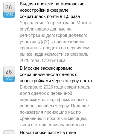
Управлением Росреестра по
Выдача ипотеки на московские
26
Москве.
новостройки в феврале
Мар
сократилась почти в 1,5 раза
Управление Росреестра по Москве
опубликовало данные по
регистрации договоров долевого
участия (ДДУ) с привлечением
кредитных средств на первичном
рынке недвижимости за февраль
2026 года. Статистика
демонстрирует заметное
В Москве зафиксировано
26
охлаждение спроса по сравнению
сокращение числа сделок с
Мар
с предыдущими периодами.
новостройками через эскроу счета
В феврале 2026 года сократилась
доля сделок с первичной
недвижимостью, оформленных с
использованием эскроу. Падение
показателя произошло как по
сравнению с прошлым месяцем,
так и в отношении аналогичного
периода 2025 года.
Новостройки растут в цене