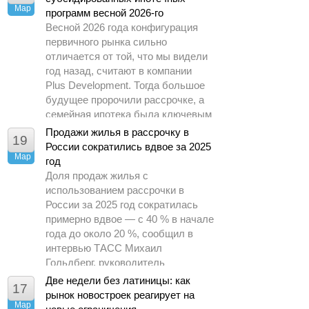
Мар
программ весной 2026-го
Весной 2026 года конфигурация
первичного рынка сильно
отличается от той, что мы видели
год назад, считают в компании
Plus Development. Тогда большое
будущее пророчили рассрочке, а
семейная ипотека была ключевым
драйвером спроса.
Продажи жилья в рассрочку в
19
России сократились вдвое за 2025
Мар
год
Доля продаж жилья с
использованием рассрочки в
России за 2025 год сократилась
примерно вдвое — с 40 % в начале
года до около 20 %, сообщил в
интервью ТАСС Михаил
Гольдберг, руководитель
аналитического центра ДОМ.РФ.
Две недели без латиницы: как
17
рынок новостроек реагирует на
Мар