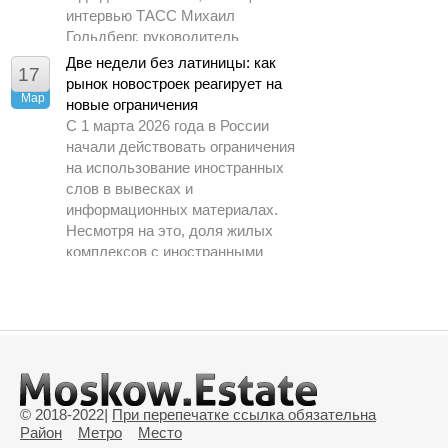
интервью ТАСС Михаил
Гольдберг, руководитель
аналитического центра ДОМ.РФ.
Две недели без латиницы: как
17
рынок новостроек реагирует на
Мар
новые ограничения
С 1 марта 2026 года в России
начали действовать ограничения
на использование иностранных
слов в вывесках и
информационных материалах.
Несмотря на это, доля жилых
комплексов с иностранными
названиями на рынке практически
не изменилась за год и на начало
марта составила всего 6 %,
сообщили в пресс службе ЕРЗ.РФ
агентству РИА Недвижимость.
© 2018-2022
|
При перепечатке ссылка обязательна
Район
Метро
Место