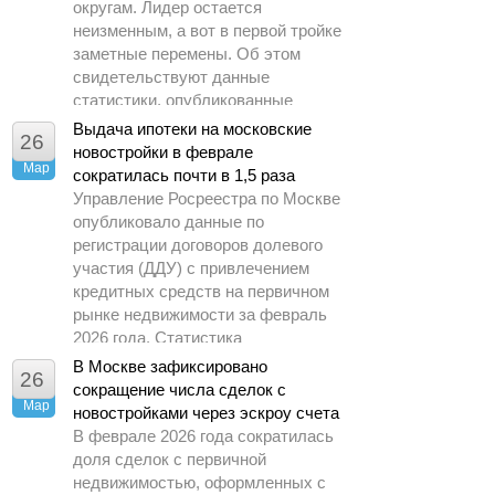
округам. Лидер остается
неизменным, а вот в первой тройке
заметные перемены. Об этом
свидетельствуют данные
статистики, опубликованные
Управлением Росреестра по
Выдача ипотеки на московские
26
Москве.
новостройки в феврале
Мар
сократилась почти в 1,5 раза
Управление Росреестра по Москве
опубликовало данные по
регистрации договоров долевого
участия (ДДУ) с привлечением
кредитных средств на первичном
рынке недвижимости за февраль
2026 года. Статистика
демонстрирует заметное
В Москве зафиксировано
26
охлаждение спроса по сравнению
сокращение числа сделок с
Мар
с предыдущими периодами.
новостройками через эскроу счета
В феврале 2026 года сократилась
доля сделок с первичной
недвижимостью, оформленных с