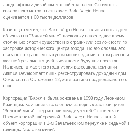
ландшафтным дизайном и зоной для патио. Стоимость
квадратного метра в пентхаусе Barkli Virgin House
оценивается в 60 тысяч долларов.
Казинец отметил, что Barkli Virgin House - один из последних
объектов на "Золотой миле", поскольку в последнее время
столичные власти существенно ограничили возможности по
застройке исторического центра города. По его словам, это
связано с охранным статусом многих зданий в этом районе и
жесткой регламентацией высотности будущих проектов.
Например, в мае этого года мэрия разрешила компании
Altimus Development лишь реконструировать доходный дом
Соколова на Остоженке, 12, хотя раньше предполагался его
снос.
Корпорация "Баркли" была основана в 1993 году Леонидом
Казинцом. Компания стала одним из первых застройщиков
"Золотой мили" - территории между улицей Остоженка и
Пречистенской набережной. Barkli Virgin House - пятый
объект корпорации в 1-м Зачатьевском переулке и седьмой в
границах "Золотой мили".