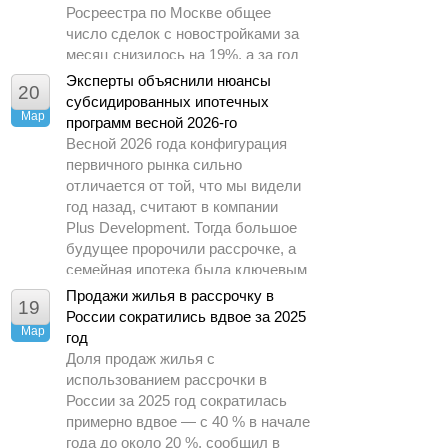
Росреестра по Москве общее
число сделок с новостройками за
месяц снизилось на 19%, а за год
– почти в 1,5 раза.
Эксперты объяснили нюансы
20
субсидированных ипотечных
Мар
программ весной 2026-го
Весной 2026 года конфигурация
первичного рынка сильно
отличается от той, что мы видели
год назад, считают в компании
Plus Development. Тогда большое
будущее пророчили рассрочке, а
семейная ипотека была ключевым
драйвером спроса.
Продажи жилья в рассрочку в
19
России сократились вдвое за 2025
Мар
год
Доля продаж жилья с
использованием рассрочки в
России за 2025 год сократилась
примерно вдвое — с 40 % в начале
года до около 20 %, сообщил в