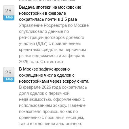
Управлением Росреестра по
Выдача ипотеки на московские
26
Москве.
новостройки в феврале
Мар
сократилась почти в 1,5 раза
Управление Росреестра по Москве
опубликовало данные по
регистрации договоров долевого
участия (ДДУ) с привлечением
кредитных средств на первичном
рынке недвижимости за февраль
2026 года. Статистика
демонстрирует заметное
В Москве зафиксировано
26
охлаждение спроса по сравнению
сокращение числа сделок с
Мар
с предыдущими периодами.
новостройками через эскроу счета
В феврале 2026 года сократилась
доля сделок с первичной
недвижимостью, оформленных с
использованием эскроу. Падение
показателя произошло как по
сравнению с прошлым месяцем,
так и в отношении аналогичного