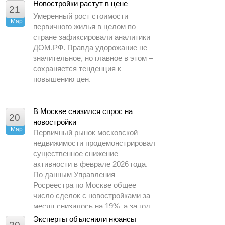
периода 2025 года.
Новостройки растут в цене
21
Умеренный рост стоимости
Мар
первичного жилья в целом по
стране зафиксировали аналитики
ДОМ.РФ. Правда удорожание не
значительное, но главное в этом –
сохраняется тенденция к
повышению цен.
В Москве снизился спрос на
20
новостройки
Мар
Первичный рынок московской
недвижимости продемонстрировал
существенное снижение
активности в феврале 2026 года.
По данным Управления
Росреестра по Москве общее
число сделок с новостройками за
месяц снизилось на 19%, а за год
– почти в 1,5 раза.
Эксперты объяснили нюансы