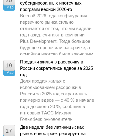
20
субсидированных ипотечных
Мар
программ весной 2026-го
Весной 2026 года конфигурация
первичного рынка сильно
отличается от той, что мы видели
год назад, считают в компании
Plus Development. Тогда большое
будущее пророчили рассрочке, а
семейная ипотека была ключевым
драйвером спроса.
Продажи жилья в рассрочку в
19
России сократились вдвое за 2025
Мар
год
Доля продаж жилья с
использованием рассрочки в
России за 2025 год сократилась
примерно вдвое — с 40 % в начале
года до около 20 %, сообщил в
интервью ТАСС Михаил
Гольдберг, руководитель
аналитического центра ДОМ.РФ.
Две недели без латиницы: как
17
рынок новостроек реагирует на