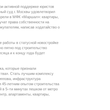
ри активной поддержке юристов
ный суд г. Москвы удовлетворил
обрели в МФК «Маршал»: квартиры,
учат права собственности на
купателям, написав ходатайство о
е работы в статусной новостройке
но пятно под строительство
сяца и к концу года будет
ка, которые признали
тва». Стать лучшим комплексу
иппова, инфраструктура
и 45-летним опытом строительства
й в 5–ти минутах пешком от метро
нтр, апартаменты, квартиры,