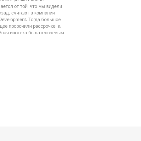
ается от той, что мы видели
азад, считают в компании
Development. Тогда большое
щее пророчили рассрочке, а
йная ипотека была ключевым
вером спроса.