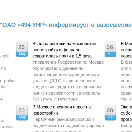
 "ОАО «494 УНР» информирует о разрешении
Выдача ипотеки на московские
В Мо
26
26
новостройки в феврале
сокр
Мар
Мар
чной
сократилась почти в 1,5 раза
новос
Управление Росреестра по Москве
В фе
 по
опубликовало данные по
доля
регистрации договоров долевого
недв
й тройке
участия (ДДУ) с привлечением
испо
том
кредитных средств на первичном
показ
рынке недвижимости за февраль
срав
ые
2026 года. Статистика
так и
о
демонстрирует заметное
перио
В Москве снизился спрос на
Эксп
20
20
охлаждение спроса по сравнению
новостройки
субс
Мар
с предыдущими периодами.
Мар
Первичный рынок московской
прогр
по
недвижимости продемонстрировал
Весн
литики
существенное снижение
перв