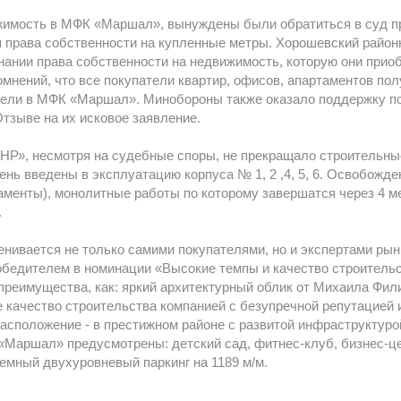
жимость в МФК «Маршал», вынуждены были обратиться в суд п
 права собственности на купленные метры. Хорошевский район
нании права собственности на недвижимость, которую они при
мнений, что все покупатели квартир, офисов, апартаментов пол
рели в МФК «Маршал». Минобороны также оказало поддержку по
Отзыве на их исковое заявление.
НР», несмотря на судебные споры, не прекращало строительны
ь введены в эксплуатацию корпуса № 1, 2 ,4, 5, 6. Освобожде
таменты), монолитные работы по которому завершатся через 4 ме
.
ивается не только самими покупателями, но и экспертами рын
бедителем в номинации «Высокие темпы и качество строительс
 преимущества, как: яркий архитектурный облик от Михаила Фил
 качество строительства компанией с безупречной репутацией 
асположение - в престижном районе с развитой инфраструктуро
Маршал» предусмотрены: детский сад, фитнес-клуб, бизнес-це
земный двухуровневый паркинг на 1189 м/м.