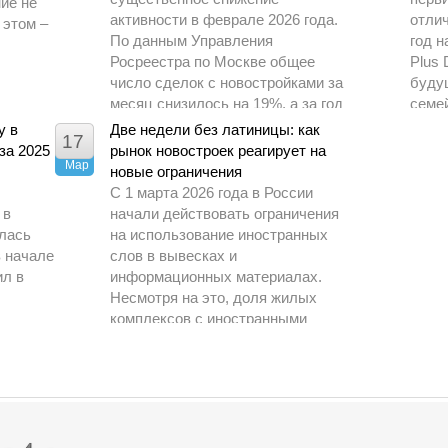
ие не
активности в феврале 2026 года.
отлич
 этом –
По данным Управления
год н
Росреестра по Москве общее
Plus 
число сделок с новостройками за
буду
месяц снизилось на 19%, а за год
семе
– почти в 1,5 раза.
драй
у в
Две недели без латиницы: как
17
за 2025
рынок новостроек реагирует на
Мар
новые ограничения
С 1 марта 2026 года в России
 в
начали действовать ограничения
илась
на использование иностранных
в начале
слов в вывесках и
ил в
информационных материалах.
Несмотря на это, доля жилых
комплексов с иностранными
М.РФ.
названиями на рынке практически
не изменилась за год и на начало
марта составила всего 6 %,
сообщили в пресс службе ЕРЗ.РФ
агентству РИА Недвижимость.