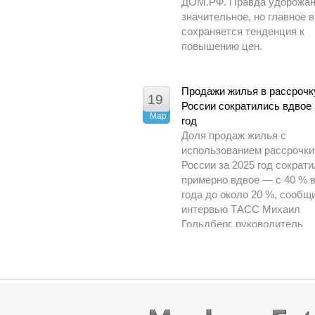
ДОМ.РФ. Правда удорожан
значительное, но главное в
сохраняется тенденция к
повышению цен.
Продажи жилья в рассрочк
19
России сократились вдвое 
Мар
год
Доля продаж жилья с
использованием рассрочки
России за 2025 год сократ
примерно вдвое — с 40 % 
года до около 20 %, сообщ
интервью ТАСС Михаил
Гольдберг, руководитель
аналитического центра ДО