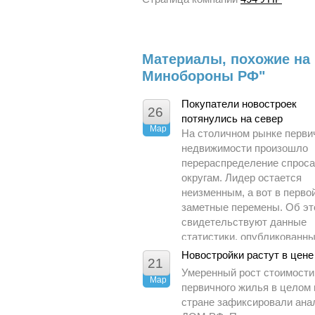
Материалы, похожие на
Минобороны РФ"
Покупатели новостроек
26
потянулись на север
Мар
На столичном рынке перви
недвижимости произошло
перераспределение спроса
округам. Лидер остается
неизменным, а вот в перво
заметные перемены. Об э
свидетельствуют данные
статистики, опубликованн
Управлением Росреестра п
Новостройки растут в цене
21
Москве.
Умеренный рост стоимости
Мар
первичного жилья в целом 
стране зафиксировали ана