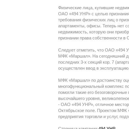
Физические лица, купившие недви
ОАО «494 УНР» с целью признания
требования физических лиц о приз
апартаменты, офисы. Теперь нет со
недвижимость, которую они приоб
признании права собственности в 
Следует отметить, что ОАО «494 У
МФК «Маршал». На сегодняшний ден
последних 3-х секций кор. 7 (апар
осуществлен ввод в эксплуатацию
МФК «Маршал» по достоинству оцен
многофункциональный комплекс по
помогли такие его безоговорочные
высочайшего уровня, великолепное
- ОАО «494 УНР», отличное местор
Октябрьское поле. Проектом МФК «
предприятия торговли и услуг, под
Страница компании
494 УНР