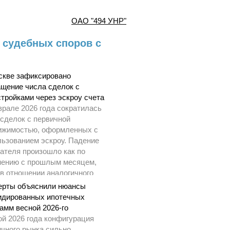
OAO "494 УНР"
 судебных споров с
скве зафиксировано
ащение числа сделок с
тройками через эскроу счета
врале 2026 года сократилась
 сделок с первичной
ижимостью, оформленных с
льзованием эскроу. Падение
ателя произошло как по
нению с прошлым месяцем,
 в отношении аналогичного
да 2025 года.
ерты объяснили нюансы
идированных ипотечных
амм весной 2026-го
ой 2026 года конфигурация
ичного рынка сильно