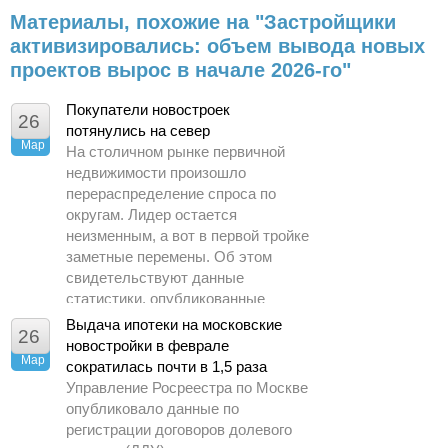
Материалы, похожие на "Застройщики
активизировались: объем вывода новых
проектов вырос в начале 2026-го"
Покупатели новостроек
26
потянулись на север
Мар
На столичном рынке первичной
недвижимости произошло
перераспределение спроса по
округам. Лидер остается
неизменным, а вот в первой тройке
заметные перемены. Об этом
свидетельствуют данные
статистики, опубликованные
Управлением Росреестра по
Выдача ипотеки на московские
26
Москве.
новостройки в феврале
Мар
сократилась почти в 1,5 раза
Управление Росреестра по Москве
опубликовало данные по
регистрации договоров долевого