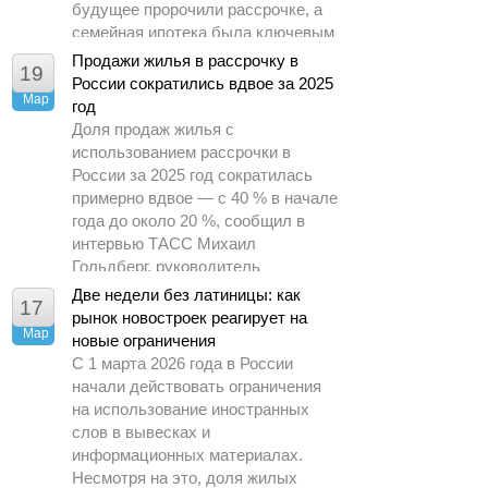
будущее пророчили рассрочке, а
семейная ипотека была ключевым
драйвером спроса.
Продажи жилья в рассрочку в
19
России сократились вдвое за 2025
Мар
год
Доля продаж жилья с
использованием рассрочки в
России за 2025 год сократилась
примерно вдвое — с 40 % в начале
года до около 20 %, сообщил в
интервью ТАСС Михаил
Гольдберг, руководитель
аналитического центра ДОМ.РФ.
Две недели без латиницы: как
17
рынок новостроек реагирует на
Мар
новые ограничения
С 1 марта 2026 года в России
начали действовать ограничения
на использование иностранных
слов в вывесках и
информационных материалах.
Несмотря на это, доля жилых