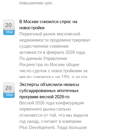
повышению цен.
В Москве снизился спрос на
20
новостройки
Мар
Первичный рынок московской
недвижимости продемонстрировал
существенное снижение
активности в феврале 2026 года.
По данным Управления
Росреестра по Москве общее
число сделок с новостройками за
месяц снизилось на 19%, а за год
– почти в 1,5 раза.
Эксперты объяснили нюансы
20
субсидированных ипотечных
Мар
программ весной 2026-го
Весной 2026 года конфигурация
первичного рынка сильно
отличается от той, что мы видели
год назад, считают в компании
Plus Development. Тогда большое