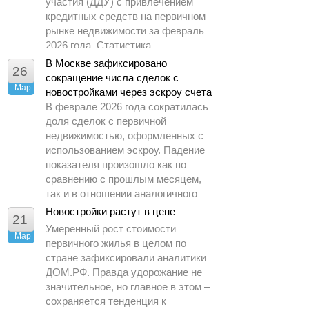
участия (ДДУ) с привлечением
кредитных средств на первичном
рынке недвижимости за февраль
2026 года. Статистика
демонстрирует заметное
В Москве зафиксировано
26
охлаждение спроса по сравнению
сокращение числа сделок с
Мар
с предыдущими периодами.
новостройками через эскроу счета
В феврале 2026 года сократилась
доля сделок с первичной
недвижимостью, оформленных с
использованием эскроу. Падение
показателя произошло как по
сравнению с прошлым месяцем,
так и в отношении аналогичного
периода 2025 года.
Новостройки растут в цене
21
Умеренный рост стоимости
Мар
первичного жилья в целом по
стране зафиксировали аналитики
ДОМ.РФ. Правда удорожание не
значительное, но главное в этом –
сохраняется тенденция к