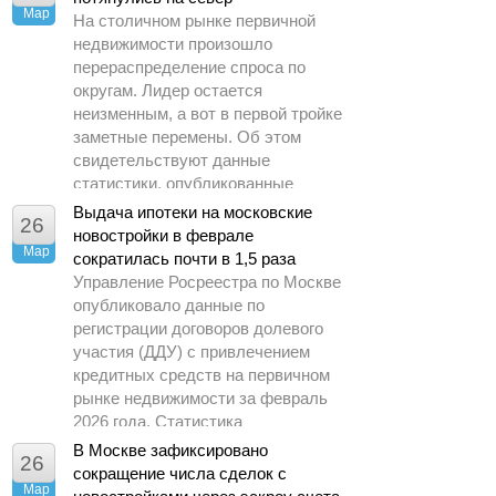
Мар
На столичном рынке первичной
недвижимости произошло
перераспределение спроса по
округам. Лидер остается
неизменным, а вот в первой тройке
заметные перемены. Об этом
свидетельствуют данные
статистики, опубликованные
Управлением Росреестра по
Выдача ипотеки на московские
26
Москве.
новостройки в феврале
Мар
сократилась почти в 1,5 раза
Управление Росреестра по Москве
опубликовало данные по
регистрации договоров долевого
участия (ДДУ) с привлечением
кредитных средств на первичном
рынке недвижимости за февраль
2026 года. Статистика
демонстрирует заметное
В Москве зафиксировано
26
охлаждение спроса по сравнению
сокращение числа сделок с
Мар
с предыдущими периодами.