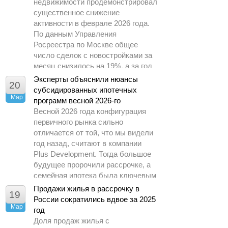
недвижимости продемонстрировал
существенное снижение
активности в феврале 2026 года.
По данным Управления
Росреестра по Москве общее
число сделок с новостройками за
месяц снизилось на 19%, а за год
– почти в 1,5 раза.
Эксперты объяснили нюансы
20
субсидированных ипотечных
Мар
программ весной 2026-го
Весной 2026 года конфигурация
первичного рынка сильно
отличается от той, что мы видели
год назад, считают в компании
Plus Development. Тогда большое
будущее пророчили рассрочке, а
семейная ипотека была ключевым
драйвером спроса.
Продажи жилья в рассрочку в
19
России сократились вдвое за 2025
Мар
год
Доля продаж жилья с