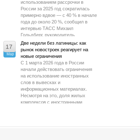
использованием рассрочки в
России за 2025 год сократилась
примерно вдвое — с 40 % в начале
года до около 20 %, сообщил в
интервью ТАСС Михаил
Гольдберг, руководитель
аналитического центра ДОМ.РФ.
Две недели без латиницы: как
17
рынок новостроек реагирует на
Мар
новые ограничения
С 1 марта 2026 года в России
начали действовать ограничения
на использование иностранных
слов в вывесках и
информационных материалах.
Несмотря на это, доля жилых
комплексов с иностранными
названиями на рынке практически
не изменилась за год и на начало
марта составила всего 6 %,
сообщили в пресс службе ЕРЗ.РФ
агентству РИА Недвижимость.