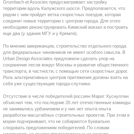
Grumbach et Associes предусматривает застройку
территории вдоль Калужского шоссе. Предполагается, что
рядом с ним пройдет ветка скоростных поездов, которая
соединит новые территории с центром города. Для этого
необходимо реконструировать Киевский вокзал и построить
еще два (у здания МГУ и у Кремля).
По мнению американцев, строительство отдельного города
для федеральных чиновников не имеет особого смысла. В
Urban Design Associates предложили сделать упор на
сохранение лесов вокруг Москвы и развитие общественного
транспорта, в частности, с помощью сети скоростных дорог.
Роль альтернативных центров притяжения должны взять на
себя уже существующие города-спутники.
Отсутствие в числе победителей россиян Марат Хуснуллин
объяснил тем, что последние 20 лет отечественные команды
не занимались урбанизмом и у них нет опыта опыта
разработки масштабных строительных проектов. При этом в
мэрии подчеркивают, что не собираются буквально
следовать предложениям победителей. По словам
чиновников, на основе представленных на конкурс