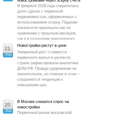
новостройками через эскроу счета
В феврале 2026 года сократилась
доля сделок с первичной
недвижимостью, оформленных с
использованием эскроу. Падение
показателя произошло как по
сравнению с прошлым месяцем,
так и в отношении аналогичного
периода 2025 года.
Новостройки растут в цене
21
Умеренный рост стоимости
Мар
первичного жилья в целом по
стране зафиксировали аналитики
ДОМ.РФ. Правда удорожание не
значительное, но главное в этом –
сохраняется тенденция к
повышению цен.
В Москве снизился спрос на
20
новостройки
Мар
Первичный рынок московской