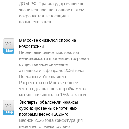
ДОМ.РФ. Правда удорожание не
значительное, но главное в этом –
сохраняется тенденция к
повышению цен.
В Москве снизился спрос на
20
новостройки
Мар
Первичный рынок московской
недвижимости продемонстрировал
существенное снижение
активности в феврале 2026 года.
По данным Управления
Росреестра по Москве общее
число сделок с новостройками за
месяц снизилось на 19%, а за год
– почти в 1,5 раза.
Эксперты объяснили нюансы
20
субсидированных ипотечных
Мар
программ весной 2026-го
Весной 2026 года конфигурация
первичного рынка сильно