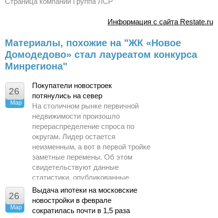
Страница компании Группа ЛСР
Информация с сайта Restate.ru
Материалы, похожие на "ЖК «Новое
Домодедово» стал лауреатом конкурса
Минрегиона"
Покупатели новостроек
26
потянулись на север
Мар
На столичном рынке первичной
недвижимости произошло
перераспределение спроса по
округам. Лидер остается
неизменным, а вот в первой тройке
заметные перемены. Об этом
свидетельствуют данные
статистики, опубликованные
Управлением Росреестра по
Выдача ипотеки на московские
26
Москве.
новостройки в феврале
Мар
сократилась почти в 1,5 раза