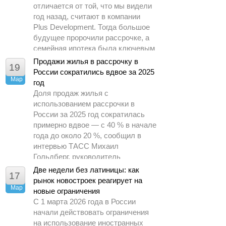
отличается от той, что мы видели
год назад, считают в компании
Plus Development. Тогда большое
будущее пророчили рассрочке, а
семейная ипотека была ключевым
драйвером спроса.
Продажи жилья в рассрочку в
19
России сократились вдвое за 2025
Мар
год
Доля продаж жилья с
использованием рассрочки в
России за 2025 год сократилась
примерно вдвое — с 40 % в начале
года до около 20 %, сообщил в
интервью ТАСС Михаил
Гольдберг, руководитель
аналитического центра ДОМ.РФ.
Две недели без латиницы: как
17
рынок новостроек реагирует на
Мар
новые ограничения
С 1 марта 2026 года в России
начали действовать ограничения
на использование иностранных