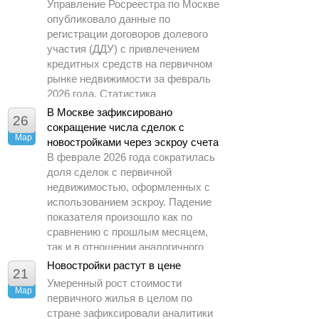
Управление Росреестра по Москве
опубликовало данные по
регистрации договоров долевого
участия (ДДУ) с привлечением
кредитных средств на первичном
рынке недвижимости за февраль
2026 года. Статистика
демонстрирует заметное
В Москве зафиксировано
26
охлаждение спроса по сравнению
сокращение числа сделок с
Мар
с предыдущими периодами.
новостройками через эскроу счета
В феврале 2026 года сократилась
доля сделок с первичной
недвижимостью, оформленных с
использованием эскроу. Падение
показателя произошло как по
сравнению с прошлым месяцем,
так и в отношении аналогичного
периода 2025 года.
Новостройки растут в цене
21
Умеренный рост стоимости
Мар
первичного жилья в целом по
стране зафиксировали аналитики