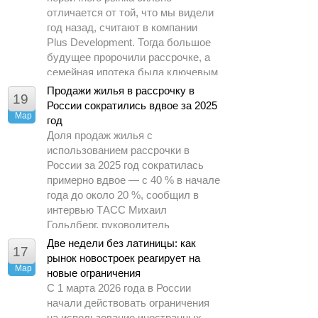
отличается от той, что мы видели
год назад, считают в компании
Plus Development. Тогда большое
будущее пророчили рассрочке, а
семейная ипотека была ключевым
драйвером спроса.
Продажи жилья в рассрочку в
19
России сократились вдвое за 2025
Мар
год
Доля продаж жилья с
использованием рассрочки в
России за 2025 год сократилась
примерно вдвое — с 40 % в начале
года до около 20 %, сообщил в
интервью ТАСС Михаил
Гольдберг, руководитель
аналитического центра ДОМ.РФ.
Две недели без латиницы: как
17
рынок новостроек реагирует на
Мар
новые ограничения
С 1 марта 2026 года в России
начали действовать ограничения
на использование иностранных