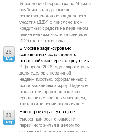
Управление Росреестра по Москве
опубликовало данные по
регистрации договоров долевого
участия (ДДУ) с привлечением
кредитных средств на первичном
рынке недвижимости за февраль
2026 года. Статистика
демонстрирует заметное
В Москве зафиксировано
26
охлаждение спроса по сравнению
сокращение числа сделок с
Мар
с предыдущими периодами.
новостройками через эскроу счета
В феврале 2026 года сократилась
доля сделок с первичной
недвижимостью, оформленных с
использованием эскроу. Падение
показателя произошло как по
сравнению с прошлым месяцем,
так и в отношении аналогичного
периода 2025 года.
Новостройки растут в цене
21
Умеренный рост стоимости
Мар
первичного жилья в целом по
стране зафиксировали аналитики