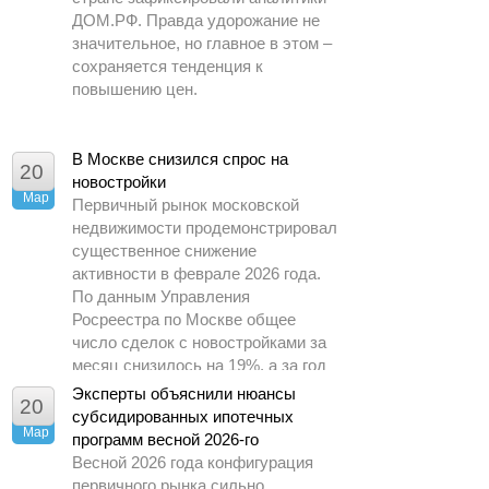
ДОМ.РФ. Правда удорожание не
значительное, но главное в этом –
сохраняется тенденция к
повышению цен.
В Москве снизился спрос на
20
новостройки
Мар
Первичный рынок московской
недвижимости продемонстрировал
существенное снижение
активности в феврале 2026 года.
По данным Управления
Росреестра по Москве общее
число сделок с новостройками за
месяц снизилось на 19%, а за год
– почти в 1,5 раза.
Эксперты объяснили нюансы
20
субсидированных ипотечных
Мар
программ весной 2026-го
Весной 2026 года конфигурация
первичного рынка сильно