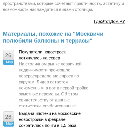
пространствами, которые сочетают практичность, эстетику и
возможность наслаждаться видами столицы.
ГдеЭтотДом.РУ
Материалы, похожие на "Москвичи
полюбили балконы и террасы"
Покупатели новостроек
26
потянулись на север
Мар
На столичном рынке первичной
недвижимости произошло
перераспределение спроса по
округам. Лидер остается
неизменным, а вот в первой тройке
заметные перемены. Об этом
свидетельствуют данные
статистики, опубликованные
Управлением Росреестра по
Выдача ипотеки на московские
26
Москве.
новостройки в феврале
Мар
сократилась почти в 1,5 раза