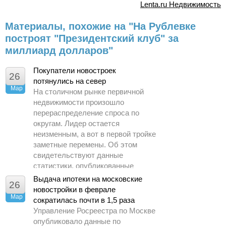
Lenta.ru Недвижимость
Материалы, похожие на "На Рублевке
построят "Президентский клуб" за
миллиард долларов"
Покупатели новостроек
26
потянулись на север
Мар
На столичном рынке первичной
недвижимости произошло
перераспределение спроса по
округам. Лидер остается
неизменным, а вот в первой тройке
заметные перемены. Об этом
свидетельствуют данные
статистики, опубликованные
Управлением Росреестра по
Выдача ипотеки на московские
26
Москве.
новостройки в феврале
Мар
сократилась почти в 1,5 раза
Управление Росреестра по Москве
опубликовало данные по