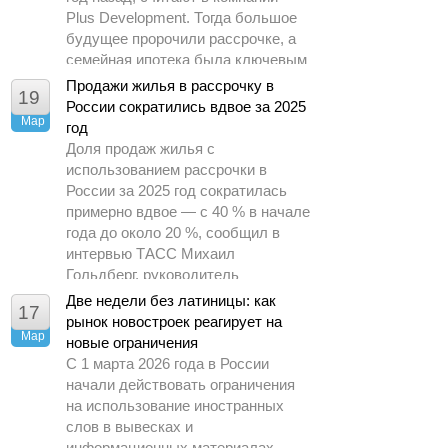
Plus Development. Тогда большое
будущее пророчили рассрочке, а
семейная ипотека была ключевым
драйвером спроса.
Продажи жилья в рассрочку в
19
России сократились вдвое за 2025
Мар
год
Доля продаж жилья с
использованием рассрочки в
России за 2025 год сократилась
примерно вдвое — с 40 % в начале
года до около 20 %, сообщил в
интервью ТАСС Михаил
Гольдберг, руководитель
аналитического центра ДОМ.РФ.
Две недели без латиницы: как
17
рынок новостроек реагирует на
Мар
новые ограничения
С 1 марта 2026 года в России
начали действовать ограничения
на использование иностранных
слов в вывесках и
информационных материалах.