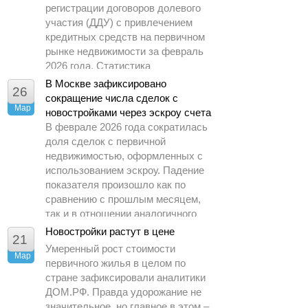
регистрации договоров долевого
участия (ДДУ) с привлечением
кредитных средств на первичном
рынке недвижимости за февраль
2026 года. Статистика
демонстрирует заметное
В Москве зафиксировано
26
охлаждение спроса по сравнению
сокращение числа сделок с
Мар
с предыдущими периодами.
новостройками через эскроу счета
В феврале 2026 года сократилась
доля сделок с первичной
недвижимостью, оформленных с
использованием эскроу. Падение
показателя произошло как по
сравнению с прошлым месяцем,
так и в отношении аналогичного
периода 2025 года.
Новостройки растут в цене
21
Умеренный рост стоимости
Мар
первичного жилья в целом по
стране зафиксировали аналитики
ДОМ.РФ. Правда удорожание не
значительное, но главное в этом –