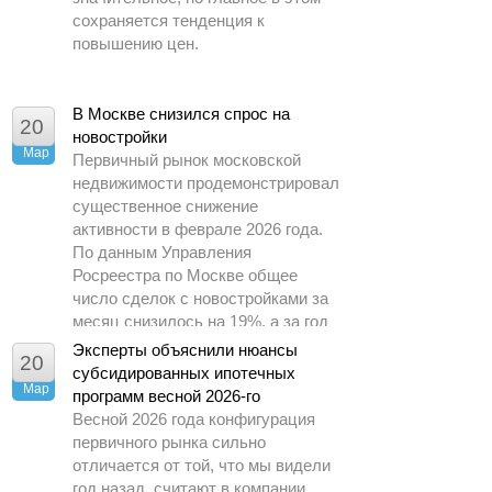
сохраняется тенденция к
повышению цен.
В Москве снизился спрос на
20
новостройки
Мар
Первичный рынок московской
недвижимости продемонстрировал
существенное снижение
активности в феврале 2026 года.
По данным Управления
Росреестра по Москве общее
число сделок с новостройками за
месяц снизилось на 19%, а за год
– почти в 1,5 раза.
Эксперты объяснили нюансы
20
субсидированных ипотечных
Мар
программ весной 2026-го
Весной 2026 года конфигурация
первичного рынка сильно
отличается от той, что мы видели
год назад, считают в компании