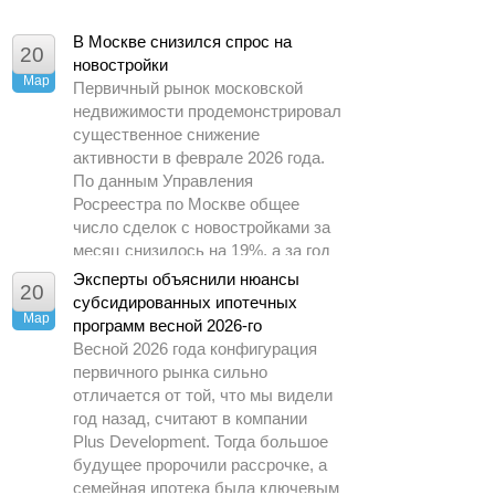
В Москве снизился спрос на
20
новостройки
Мар
Первичный рынок московской
недвижимости продемонстрировал
существенное снижение
активности в феврале 2026 года.
По данным Управления
Росреестра по Москве общее
число сделок с новостройками за
месяц снизилось на 19%, а за год
– почти в 1,5 раза.
Эксперты объяснили нюансы
20
субсидированных ипотечных
Мар
программ весной 2026-го
Весной 2026 года конфигурация
первичного рынка сильно
отличается от той, что мы видели
год назад, считают в компании
Plus Development. Тогда большое
будущее пророчили рассрочке, а
семейная ипотека была ключевым