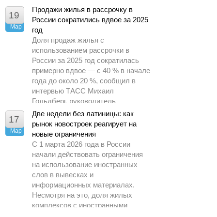
драйвером спроса.
Продажи жилья в рассрочку в
19
России сократились вдвое за 2025
Мар
год
Доля продаж жилья с
использованием рассрочки в
России за 2025 год сократилась
примерно вдвое — с 40 % в начале
года до около 20 %, сообщил в
интервью ТАСС Михаил
Гольдберг, руководитель
аналитического центра ДОМ.РФ.
Две недели без латиницы: как
17
рынок новостроек реагирует на
Мар
новые ограничения
С 1 марта 2026 года в России
начали действовать ограничения
на использование иностранных
слов в вывесках и
информационных материалах.
Несмотря на это, доля жилых
комплексов с иностранными
названиями на рынке практически