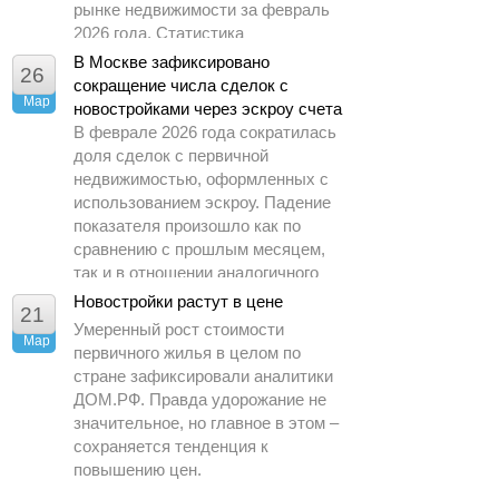
рынке недвижимости за февраль
2026 года. Статистика
демонстрирует заметное
В Москве зафиксировано
26
охлаждение спроса по сравнению
сокращение числа сделок с
Мар
с предыдущими периодами.
новостройками через эскроу счета
В феврале 2026 года сократилась
доля сделок с первичной
недвижимостью, оформленных с
использованием эскроу. Падение
показателя произошло как по
сравнению с прошлым месяцем,
так и в отношении аналогичного
периода 2025 года.
Новостройки растут в цене
21
Умеренный рост стоимости
Мар
первичного жилья в целом по
стране зафиксировали аналитики
ДОМ.РФ. Правда удорожание не
значительное, но главное в этом –
сохраняется тенденция к
повышению цен.