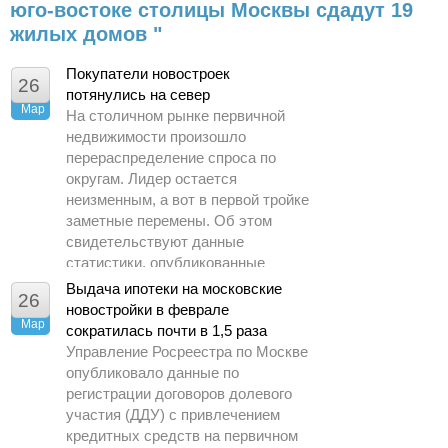
юго-востоке столицы Москвы сдадут 19
жилых домов "
Покупатели новостроек
26
потянулись на север
Мар
На столичном рынке первичной
недвижимости произошло
перераспределение спроса по
округам. Лидер остается
неизменным, а вот в первой тройке
заметные перемены. Об этом
свидетельствуют данные
статистики, опубликованные
Управлением Росреестра по
Выдача ипотеки на московские
26
Москве.
новостройки в феврале
Мар
сократилась почти в 1,5 раза
Управление Росреестра по Москве
опубликовало данные по
регистрации договоров долевого
участия (ДДУ) с привлечением
кредитных средств на первичном